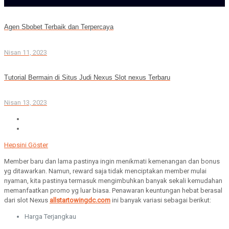
Agen Sbobet Terbaik dan Terpercaya
Nisan 11, 2023
Tutorial Bermain di Situs Judi Nexus Slot nexus Terbaru
Nisan 13, 2023
Hepsini Göster
Member baru dan lama pastinya ingin menikmati kemenangan dan bonus
yg ditawarkan. Namun, reward saja tidak menciptakan member mulai
nyaman, kita pastinya termasuk mengimbuhkan banyak sekali kemudahan
memanfaatkan promo yg luar biasa. Penawaran keuntungan hebat berasal
dari slot Nexus
allstartowingdc.com
ini banyak variasi sebagai berikut:
Harga Terjangkau