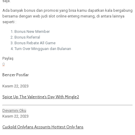
saja.
Ada banyak bonus dan promosi yang bisa kamu dapatkan kala bergabung
bersama dengan web judi slot online enteng menang, di antara lainnya
seperti :
Bonus New Member
Bonus Referral
Bonus Rebate All Game
Turn Over Mingguan dan Bulanan
Paylaş
0
Benzer Postlar
Kasım 22, 2023
Spice Up The Valentine’s Day With Mingle2
Devamını Oku
Kasım 22, 2023
Cuckold Onlyfans Accounts Hottest Only fans